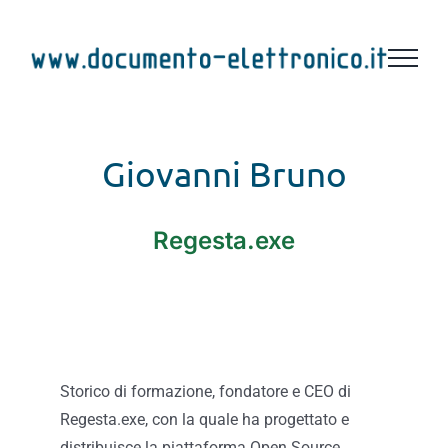
Salta
al
contenuto
Giovanni Bruno
Regesta.exe
Storico di formazione, fondatore e CEO di
Regesta.exe, con la quale ha progettato e
distribuisce la piattaforma Open Source