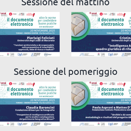
Sessione del mattino
ioni archivistiche e AI
Intelligenza artificia
responsabile nella
quadro giuridico 
pettiva di InterPARES:
riferimento
ccio, linee di ricerca e
risultati
Sessione del pomeriggio
pettive di intelligenza
Archivi e AI
ficiale per lo studio e
conversazionali:
catalogazione del
metodologia e risultat
trimonio fotografico
progetto AMA Gram
Alinari