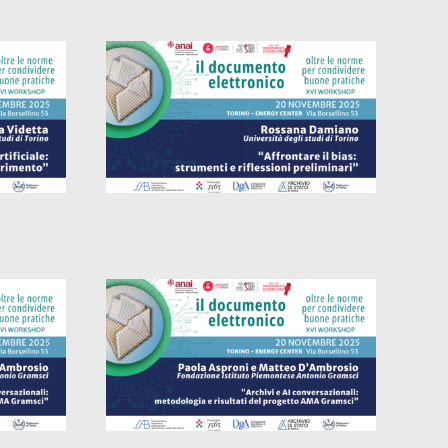
le:
Affrontare il bias.
di
Strumenti e riflessioni
preliminari
Integrare le conoscenze:
strumenti di AI per
i del
l’arricchimento semantico
sci