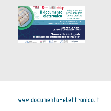
La cassetta intelligente
degli attrezzi artificiali
dell’archivista