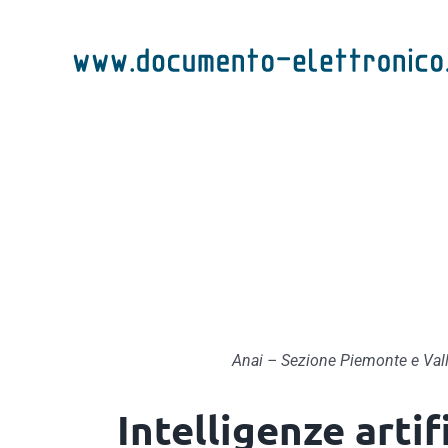
Salta
al
contenuto
Anai – Sezione Piemonte e Valle 
Intelligenze artifi