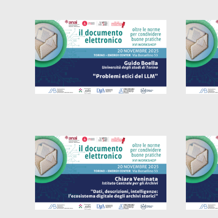
Funz
Problemi etici del LLM
pros
appro
Pros
Dati, descrizioni,
arti
intelligenze: l’ecosistema
digitale degli archivi storici
pa