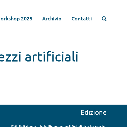
orkshop 2025
Archivio
Contatti
zzi artificiali
Edizione
XVI Edizione - Intelligenze artificiali tra le carte: