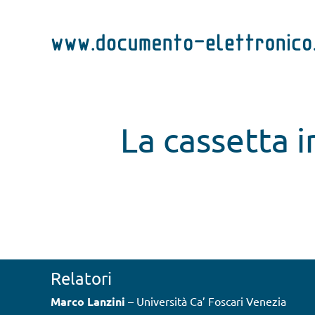
Salta
al
contenuto
La cassetta in
Relatori
Marco Lanzini
– Università Ca’ Foscari Venezia