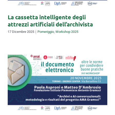
La cassetta intelligente degli
attrezzi artificiali dell’archivista
17 Dicembre 2025
|
Pomeriggio
,
Workshop 2025
Integrare le conoscenze:
strumenti di AI per
l’arricchimento semantico