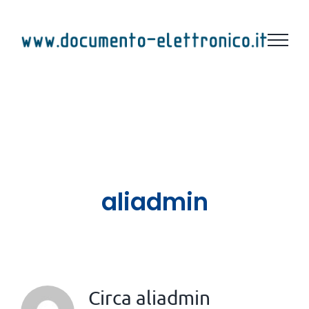
Salta
al
contenuto
aliadmin
Circa
aliadmin