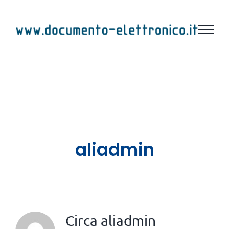
Salta
al
contenuto
aliadmin
Circa
aliadmin